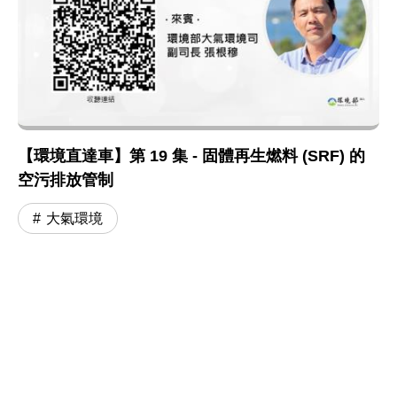
【環境直達車】第 19 集 - 固體再生燃料 (SRF) 的
空污排放管制
大氣環境
:::
網站政策及宣告
MOENV@anywhere
地址：100006 臺北市中正區中華路一段 83 號
MAP