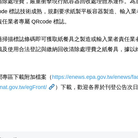
清除處理費，
嚴重衝擊現行紙容器回收處理體系運作。
為
de 標誌技術成熟
，規劃要求紙製平板容器製造、
輸入業
業者專屬 QRcod
e 標誌。
過掃描標誌條碼即可獲取紙餐具之製造或輸
入業者責任業
識及使用合法登記與繳納回收清除處理費之紙餐
具，據以
聞專區下載附加檔案（
htt
ps://enews.epa.gov.tw/enews/
fa
.nat.gov.
tw/egFront/
）下載，歡迎各界於刊登公告次日起