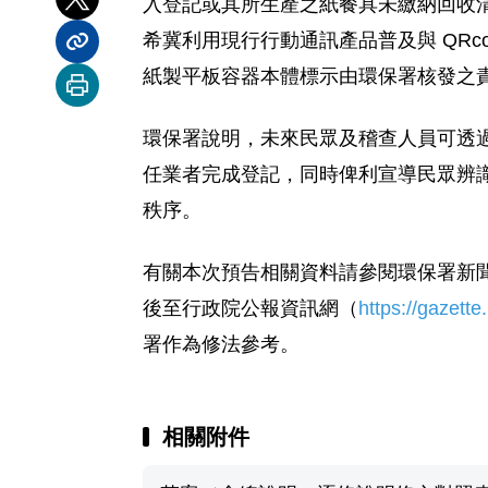
入登記或其所生產之紙餐具未繳納回收
分享到 X
希冀利用現行行動通訊產品普及與 QRco
分享內容連結
紙製平板容器本體標示由環保署核發之責任
列印本頁
環保署說明，
未來民眾及稽查人員可透
任業者完成登記，
同時俾利宣導民眾辨
秩序。
有關本次預告相關資料請參閱環保署新
後至行政院公
報資訊網（
https://gazette
署作為修法參考。
相關附件