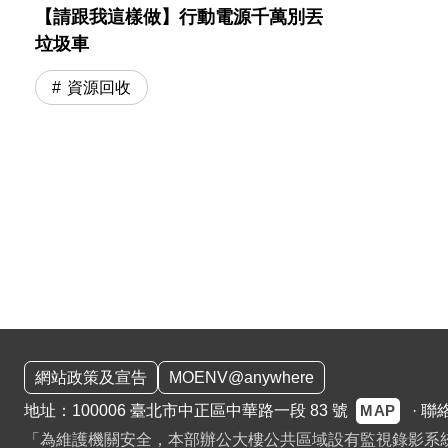
【請跟我這樣做】行動電源千萬別丟
垃圾車
資源回收
:::
網站政策及宣告
MOENV@anywhere
MAP
地址：100006 臺北市中正區中華路一段 83 號
·
聯
「為維護機關安全，本部辦公大樓公共區域設有監視錄影系