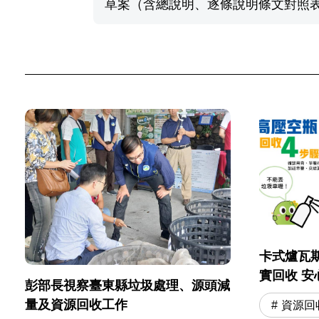
草案（含總說明、逐條說明條文對照表）
卡式爐瓦
實回
彭部長視察臺東縣垃圾處理、源頭減
量及資源回收工作
資源回