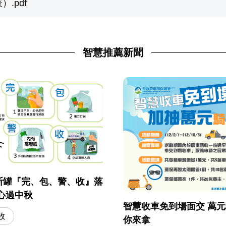
.pdf
智慧推薦新聞
斯罐『完、包、警、收』落
收 安心過中秋
智慧收車免到場面交 萬
收
你來拿