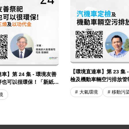
【環境直達車】第 23 集 
】第 24 集 - 環境友善
檢及機動車輛空污排放管
拜也可以很環保！「新紙錢
「以功代金」
大氣環境
移動污
境