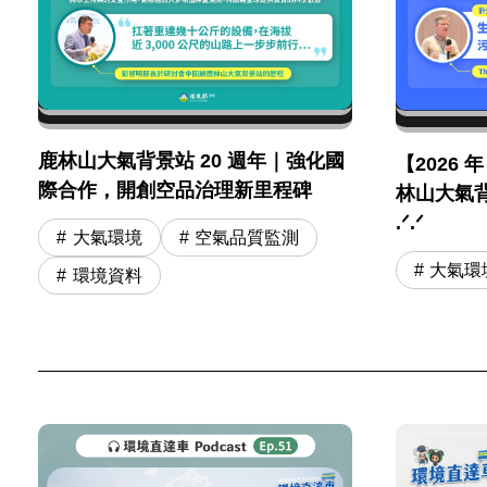
鹿林山大氣背景站 20 週年｜強化國
【2026 
際合作，開創空品治理新里程碑
林山大氣背
.ᐟ.ᐟ
大氣環境
空氣品質監測
大氣環
環境資料