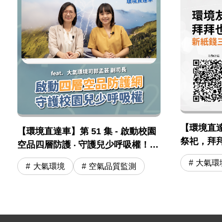
【環境直達車
【環境直達車】第 51 集 - 啟動校園
祭祀，拜
空品四層防護 ‧ 守護兒少呼吸權！
三燒」及
feat. 大氣司 郭孟芸副司長
大氣環
大氣環境
空氣品質監測