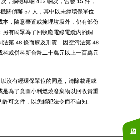
攔檢車輛 412 輛次，告發 15 件，
法機關偵辦 57 人，其中以未經環保單位
成本，隨意棄置或掩埋垃圾外，仍有部份
；另有民眾為了回收廢電線電纜內的銅
 48 條而觸及刑責，因空污法第 48
或科或併科新台幣二十萬元以上一百萬元
中以沒有經環保單位的同意，清除載運或
或是為了貪圖小利燃燒廢棄物以回收貴重
的許可文件，以免觸犯法令而不自知。