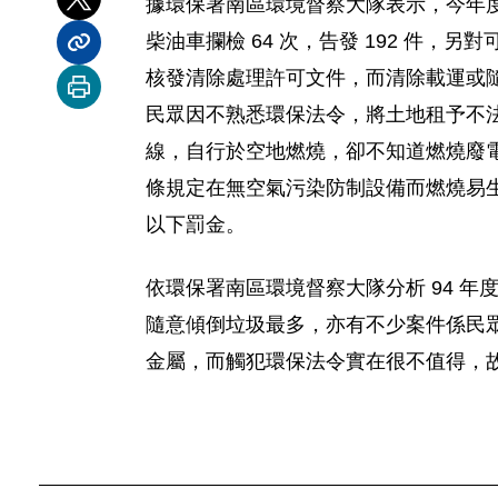
據環保署南區環境督察大隊表示，今年度上
分享到 X
柴油車攔檢 64 次，告發 192 件，
分享內容連結
核發清除處理許可文件，而清除載運或
列印本頁
民眾因不熟悉環保法令，將土地租予不
線，自行於空地燃燒，卻不知道燃燒廢電
條規定在無空氣污染防制設備而燃燒易
以下罰金。
依環保署南區環境督察大隊分析 94 
隨意傾倒垃圾最多，亦有不少案件係民
金屬，而觸犯環保法令實在很不值得，