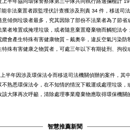
半年協同環保警察隊第三中隊共同執行路邊攔檢計 19 次，
另對可能非法棄置者跟監埋伏計查獲涉及刑責 34 件，移送司
隨意傾倒垃圾者最多，究其因除了部份不法業者為了節省
法業者堆置或掩埋垃圾，或者隨意棄置廢棄物而觸犯法令
纜會產生特殊有害健康物質－戴奧辛，違反空氣污染防制法第
生特殊有害健康之物質者，可處三年以下有期徒刑、拘役
年度上半年因涉及環保法令而移送司法機關偵辦的案件，其
眾不熟悉環保法令，在不知情的情況下載運或處理垃圾，
故該大隊再次呼籲，清除處理事業廢棄物應取得環保機關
智慧推薦新聞