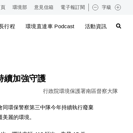
首頁
環境部
意見信箱
電子報訂閱
字級
:::
長行程
環境直達車 Podcast
活動資訊
持續加強守護
行政院環境保護署南區督察大隊
會同環保警察第三中隊今年持續執行廢棄
護美麗的環境。