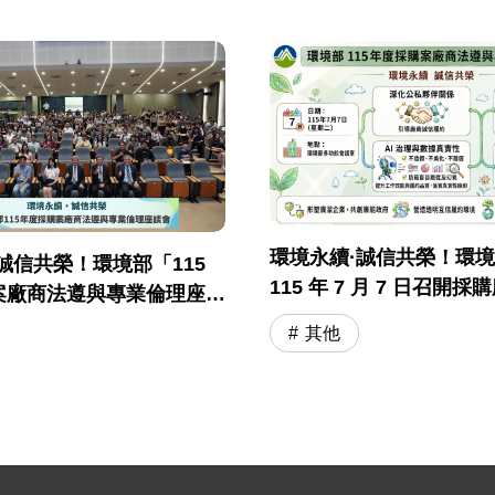
環境永續·誠信共榮！環
誠信共榮！環境部「115
115 年 7 月 7 日召開
案廠商法遵與專業倫理座談
與專業倫理座談會
落幕
其他