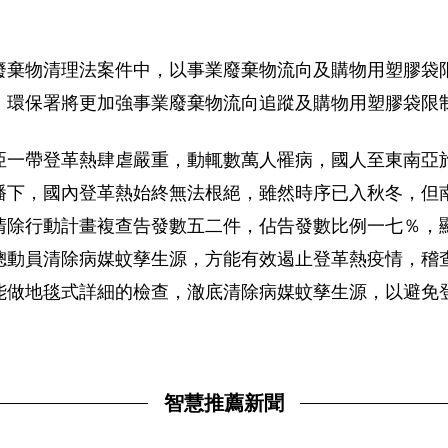
廢棄物清理法案件中，以事業廢棄物流向及購物用塑膠袋
，環保署將更加強事業廢棄物流向追蹤及購物用塑膠袋限
亞一帶登革熱肆虐嚴重，動輒數萬人罹病，國人至東南亞
播下，國內登革熱始終無法根絕，雖然時序已入秋冬，但
清除行動計畫複查告發數五二件，佔告發數比例一七％，
總動員清除病媒蚊孳生源，方能有效遏止登革熱疫情，稽
能做地毯式詳細的檢查，澈底清除病媒蚊孳生源，以避免
智慧推薦新聞