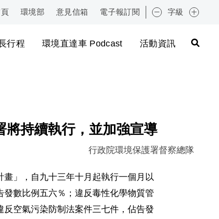
首頁
環境部
意見信箱
電子報訂閱
字級
:::
長行程
環境直達車 Podcast
活動資訊
署將持續執行，並加強宣導
行政院環境保護署督察總隊
計畫」，自九十三年十月起執行一個月以
告發數比例五六％；違反毒性化學物質管
違反空氣污染防制法案件三七件，佔告發