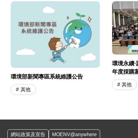
環境永續·
年度採購
環境部新聞專區系統維護公告
會」圓滿
其他
其他
:::
網站政策及宣告
MOENV@anywhere