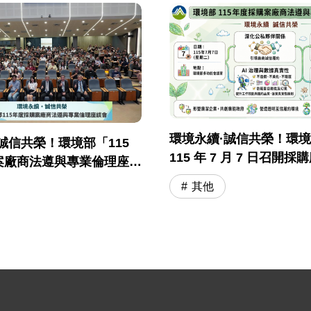
環境永續·誠信共榮！環
誠信共榮！環境部「115
115 年 7 月 7 日召開
案廠商法遵與專業倫理座談
與專業倫理座談會
落幕
其他