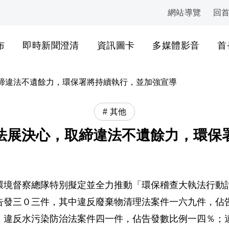
網站導覽
回
:::
布
即時新聞澄清
資訊圖卡
多媒體影音
首
締違法不遺餘力，環保署將持續執行，並加強宣導
其他
法展決心，取締違法不遺餘力，環保
環境督察總隊特別擬定並全力推動「環保稽查大執法行動
告發三０三件，其中違反廢棄物清理法案件一六九件，佔
；違反水污染防治法案件四一件，佔告發數比例一四％；