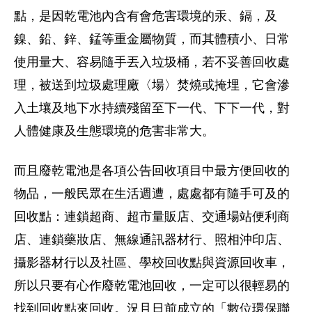
點，是因乾電池內含有會危害環境的汞、鎘，及
鎳、鉛、鋅、錳等重金屬物質，而其體積小、日常
使用量大、容易隨手丟入垃圾桶，若不妥善回收處
理，被送到垃圾處理廠〈場〉焚燒或掩埋，它會滲
入土壤及地下水持續殘留至下一代、下下一代，對
人體健康及生態環境的危害非常大。
而且廢乾電池是各項公告回收項目中最方便回收的
物品，一般民眾在生活週遭，處處都有隨手可及的
回收點：連鎖超商、超市量販店、交通場站便利商
店、連鎖藥妝店、無線通訊器材行、照相沖印店、
攝影器材行以及社區、學校回收點與資源回收車，
所以只要有心作廢乾電池回收，一定可以很輕易的
找到回收點來回收。況且日前成立的「數位環保聯