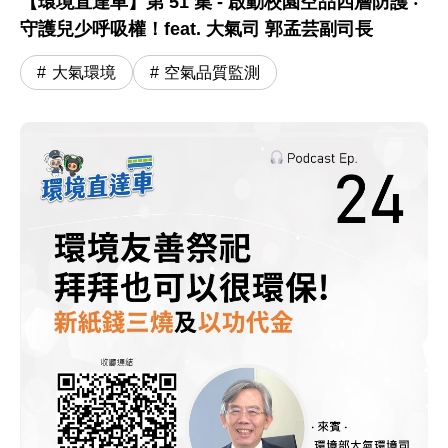
【環境直達車】第 51 集 - 啟動校園空品四層防護 ‧
守護兒少呼吸權！feat. 大氣司 郭孟芸副司長
大氣環境
空氣品質監測