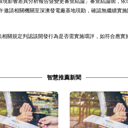
境影響差異分析報告暨變更審查結論」審查結論函，依環保署 
3 日上午邀請相關機關至深澳發電廠基地現勘，確認無繼續
法相關規定判認該開發行為是否需實施環評，如符合應實
智慧推薦新聞