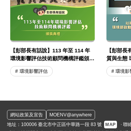
【彭部長有話說】113 年至 114 年
【彭部長
環境影響評估技術顧問機構評鑑頒獎
質與生態
典禮
認定標準
環境影響評估
環境影
:::
網站政策及宣告
MOENV@anywhere
MAP
地址：100006 臺北市中正區中華路一段 83 號
·
聯