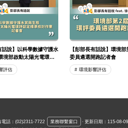
有話說】以科學數據守護水
【彭部長有話說】環境部
 環境部啟動太陽光電環評
委員遴選開跑記者會
檢討作業」記者會
響評估
環境影響評估
絡電話：
(02)2311-7722
業務聯繫窗口
·
更新日期：115-08-0