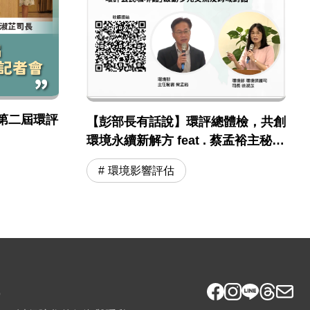
第二屆環評
【彭部長有話說】環評總體檢，共創
環境永續新解方 feat . 蔡孟裕主秘 /
徐淑芷司長
環境影響評估
9