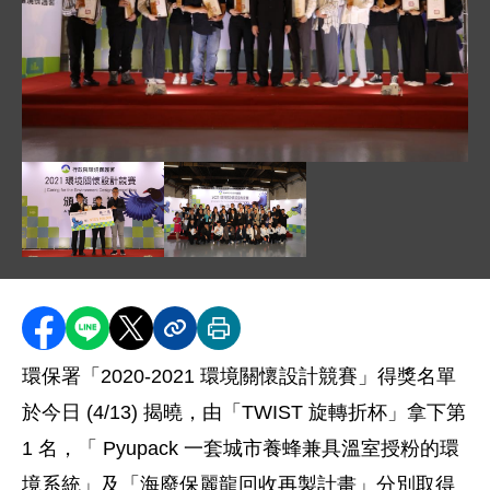
圖片說明：蔡副署長與前八名得獎者 .jpg
圖片說明：蔡副署長鴻德_左_與第一名得獎者合照 .jp
圖片說明：蔡副署長與所有貴賓、入圍者
分享至 Facebook
分享到 LINE
分享到 X
分享內容連結
列印本頁
環保署「2020-2021 環境關懷設計競賽」得獎名單
於今日 (4/13) 揭曉，由「TWIST 旋轉折杯」拿下第
1 名，「 Pyupack 一套城市養蜂兼具溫室授粉的環
境系統」及「海廢保麗龍回收再製計畫」分別取得