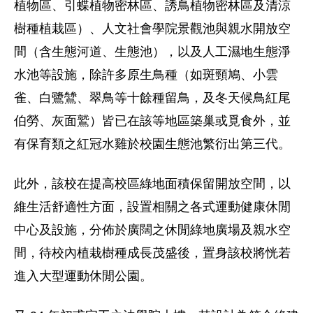
植物區、引蝶植物密林區、誘鳥植物密林區及清涼
樹種植栽區）、人文社會學院景觀池與親水開放空
間（含生態河道、生態池），以及人工濕地生態淨
水池等設施，除許多原生鳥種（如斑頸鳩、小雲
雀、白鷺鷥、翠鳥等十餘種留鳥，及冬天候鳥紅尾
伯勞、灰面鷲）皆已在該等地區築巢或覓食外，並
有保育類之紅冠水雞於校園生態池繁衍出第三代。
此外，該校在提高校區綠地面積保留開放空間，以
維生活舒適性方面，設置相關之各式運動健康休閒
中心及設施，分佈於廣闊之休閒綠地廣場及親水空
間，待校內植栽樹種成長茂盛後，置身該校將恍若
進入大型運動休閒公園。