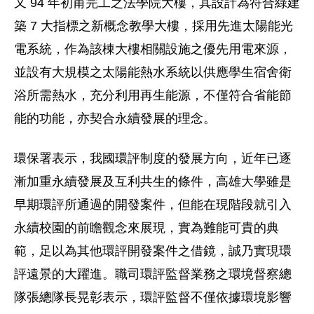
又 94 年初甫完工之法學院大樓，其設計為符合綠建
築 7 大指標之新概念教學大樓，採用先進太陽能光
電系統，作為該棟大樓相關設施之優先用電來源，
並設有大規模之太陽能熱水系統以供應學生宿舍衛
浴所需熱水，充分利用再生能源，不僅符合省能節
能的功能，亦契合永續發展的理念。
環保署表示，我國環評制度的發展方向，近年已逐
漸加重永續發展及互利共生的條件，高雄大學雖是
早期環評所通過的開發案件，但能在現階段就引入
永續校園的前瞻觀念來展現，實為難能可貴的典
範，足以為其他環評開發案件之借鏡，誠乃實現環
評遠景的大躍進。職司環評監督業務之環境督察總
隊張總隊長晃彰表示，環評監督不僅依據環境影響