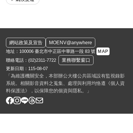
:::
網站政策及宣告
MOENV@anywhere
地址：100006 臺北市中正區中華路一段 83 號
MAP
聯絡電話：
(02)2311-7722
業務聯繫窗口
更新日期：115-08-07
「為維護機關安全，本部辦公大樓公共區域設有監視錄影
系統。相關影音資料之蒐集、處理與利用均恪遵《個人資
料保護法》，以保障您的個資與隱私。」