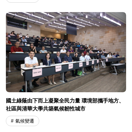
國土綠蔭由下而上凝聚全民力量 環境部攜手地方、
社區與清華大學共築氣候韌性城市
氣候變遷