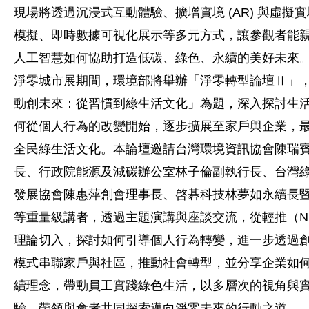
現場將透過沉浸式互動體驗、擴增實境 (AR) 與虛擬實境 
模擬、即時數據可視化展示等多元方式，讓參觀者能
人工智慧如何協助打造低碳、綠色、永續的美好未來
淨零城市展期間，環境部將舉辦「淨零轉型論壇Ⅱ」
動創未來：從習慣到綠生活文化」為題，深入探討生
何從個人行為的改變開始，逐步擴展至家戶與企業，
全民綠生活文化。本論壇邀請台灣環境資訊協會陳瑞
長、行政院能源及減碳辦公室林子倫副執行長、台灣
發展協會陳惠萍創會理事長、啓碁科技林夢如永續長
等重量級講者，透過主題演講與座談交流，從輕推（Nu
理論切入，探討如何引導個人行為轉變，進一步透過
模式串聯家戶與社區，推動社會轉型，並分享企業如
續理念，帶動員工實踐綠色生活，以多層次的視角與
驗，帶領與會者共同探索邁向淨零未來的行動之道。