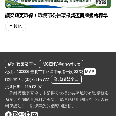
讓榮耀更環保！環境部公告環保獎盃獎牌規格標準
其他
:::
網站政策及宣告
MOENV@anywhere
地址：100006 臺北市中正區中華路一段 83 號
MAP
聯絡電話：
(02)2311-7722
業務聯繫窗口
更新日期：115-08-07
「為維護機關安全，本部辦公大樓公共區域設有監視錄影
系統。相關影音資料之蒐集、處理與利用均恪遵《個人資
料保護法》，以保障您的個資與隱私。」