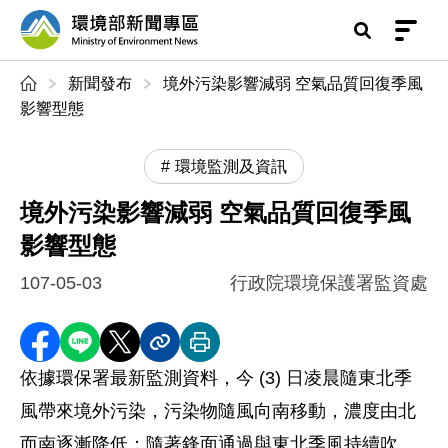
前往中央內容區塊
環境部新聞專區
:::
新聞發布
境外污染影響減弱 空氣品質回復季風
影響型態
環境監測及資訊
境外污染影響減弱 空氣品質回復季風
影響型態
107-05-03
行政院環境保護署監資處
分享至 Facebook
分享到 LINE
分享到 X
分享內容連結
列印本頁
依據環保署最新監測資料，今 (3) 日凌晨隨東北季
風帶來境外污染，污染物隨風向南移動，濃度由北
而南逐漸降低；隨著鋒面通過與東北季風持續吹