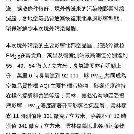
送，擴散條件轉好，境外傳送來的污染物影響持續
減緩，各地空氣品質逐漸恢復東北季風影響型態，
環保署解除本次境外污染提醒。
本次境外污染的主要影響北部空品區，細懸浮微粒
PM
在富貴角、萬里及觀音測站最高測值分別達到
2.5
55、49、54 微克 / 立方米，臭氧濃度亦有明顯上
升，萬里 0 時臭氧達到 92 ppb，與 PM
共同成為
2.5
空氣品質指標 AQI 主要指標污染物，影響程度維持
在橘色提醒與普通等級；雲林、嘉義沿海地區受揚
塵影響，PM
濃度顯著升高影響空氣品質，雲林麥
10
寮 11 時測值達 301 微克 / 立方米、嘉義朴子 13 時
測值 341 微克 / 立方米。雲林嘉義以北各項污染物