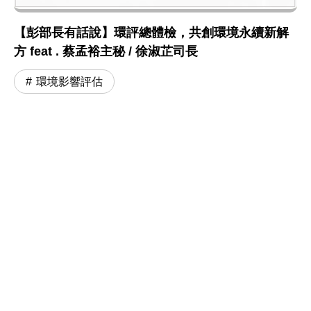
【彭部長有話說】環評總體檢，共創環境永續新解
方 feat . 蔡孟裕主秘 / 徐淑芷司長
環境影響評估
:::
網站政策及宣告
MOENV@anywhere
地址：100006 臺北市中正區中華路一段 83 號
MAP
聯絡電話：
(02)2311-7722
業務聯繫窗口
更新日期：115-08-07
「為維護機關安全，本部辦公大樓公共區域設有監視錄影
系統。相關影音資料之蒐集、處理與利用均恪遵《個人資
料保護法》，以保障您的個資與隱私。」