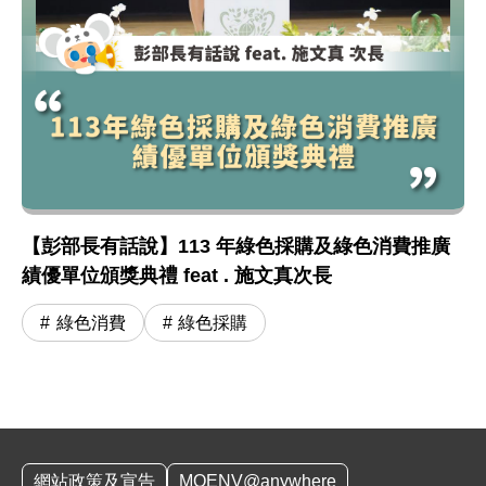
【彭部長有話說】113 年綠色採購及綠色消費推廣
績優單位頒獎典禮 feat . 施文真次長
綠色消費
綠色採購
:::
網站政策及宣告
MOENV@anywhere