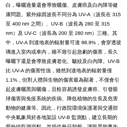
白，曝曬過量還會導致曬傷、皮膚癌及白內障等健
康問題。紫外線因波長不同分為 UV-A（波長在 315
至 400 nm 之間）、UV-B（波長為 280 至 315
nm）及 UV-C（波長為 200 至 280 nm）三種。其
中，UV-A 到達地表的輻射量可達 98.9%，會穿透玻
璃進入室內或車內，雖不致引起急劇的傷害，長久
曝曬下還是會導致皮膚老化、皺紋及白內障。UV-B
比 UV-A 的傷害性強，雖然到達地表的輻射量僅
1.1%，但對人體與生物的傷害最為顯著，不僅會引
起皮膚曬黑與曬傷，且較容易誘發皮膚癌、引發眼
球傷害與免疫系統的疾病、降低植物的生長及危害
動物的健康等。因此，行政院環境保護署與交通部
中央氣象局於各地架設 UV-B 監測點，建立長期的
紫外線監測資料，並提供每日預報，讓民眾能事先