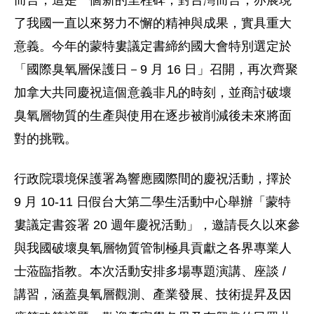
而言，這是一個新的里程碑；對台灣而言，亦展現
了我國一直以來努力不懈的精神與成果，實具重大
意義。今年的蒙特婁議定書締約國大會特別選定於
「國際臭氧層保護日－9 月 16 日」召開，再次齊聚
加拿大共同慶祝這個意義非凡的時刻，並商討破壞
臭氧層物質的生產與使用在逐步被削減後未來將面
對的挑戰。
行政院環境保護署為響應國際間的慶祝活動，擇於
9 月 10-11 日假台大第二學生活動中心舉辦「蒙特
婁議定書簽署 20 週年慶祝活動」，邀請長久以來參
與我國破壞臭氧層物質管制極具貢獻之各界專業人
士蒞臨指教。本次活動安排多場專題演講、座談 /
講習，涵蓋臭氧層觀測、產業發展、技術提昇及因