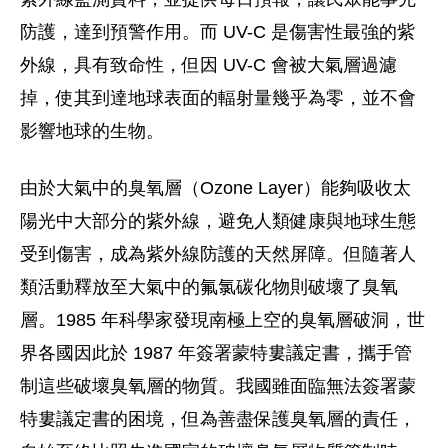
防護，達到預警作用。而 UV-C 是傷害性最強的紫
外線，具有致命性，但因 UV-C 會被大氣層過濾
掉，使其到達地球表面的輻射量幾乎為零，並不會
影響地球的生物。
由於大氣中的臭氧層（Ozone Layer）能夠吸收太
陽光中大部分的紫外線，避免人類健康與地球生態
受到傷害，成為紫外線防護的天然屏障。但隨著人
類活動釋放至大氣中的氟氯碳化物則破壞了臭氧
層。1985 年科學家發現南極上空的臭氧層破洞，世
界各國因此於 1987 年簽署蒙特婁議定書，攜手管
制這些破壞臭氧層的物質。我國雖面臨無法簽署蒙
特婁議定書的困境，但為善盡保護臭氧層的責任，