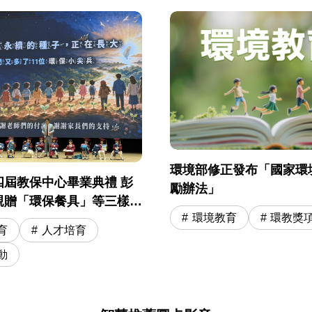
環境部修正發布「國家環
四屆教保中心畢業典禮 彭
勵辦法」
親贈「環保餐具」等三樣神
環境教育
環教獎
勵 11 位環保小尖兵開啟小
育
人才培育
程
動