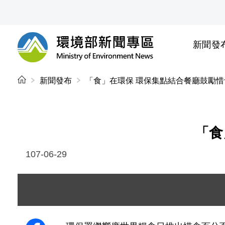
前往中央內容區塊
新聞發
環境部新聞專區
:::
新聞發布
「食」在環保 環保集點結合餐廳鼓勵惜
「食
107-06-29
圖片說明：DSC04654.JPG