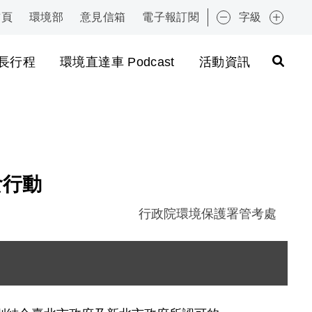
首頁
環境部
意見信箱
電子報訂閱
字級
:::
長行程
環境直達車 Podcast
活動資訊
食行動
行政院環境保護署管考處
圖片說明：DSC04654.
圖片說明：DSC04692.
圖片說明：環保集點美食地圖 .
此圖為一張以台北捷運路線為底圖的「環保集點惜食餐廳」分佈