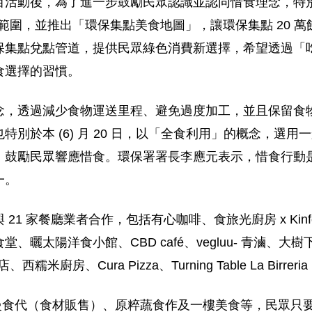
百活動後，為了進一步鼓勵民眾認識並認同惜食理念，特
務範圍，並推出「環保集點美食地圖」，讓環保集點 20 
保集點兌點管道，提供民眾綠色消費新選擇，希望透過「
食選擇的習慣。
念，透過減少食物運送里程、避免過度加工，並且保留食
別於本 (6) 月 20 日，以「全食利用」的概念，選
，鼓勵民眾響應惜食。環保署署長李應元表示，惜食行動
一。
 家餐廳業者合作，包括有心咖啡、食旅光廚房 x Kinfolk
曬太陽洋食小館、CBD café、vegluu- 青滷、大樹下健康
米廚房、Cura Pizza、Turning Table La Birreria
p 慢食代（食材販售）、原粹蔬食作及一樓美食等，民眾只要