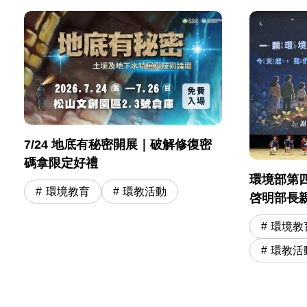
7/24 地底有秘密開展｜破解修復密
碼拿限定好禮
環境部第
環境教育
環教活動
啓明部長
奇寶物 勉
環境教
學冒險旅
環教活