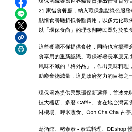
環保署繼響應世界糧食日推出惜食百分
分享至 Facebook
21 家惜食餐廳，納入環保集點綠色服
分享到 LINE
點惜食餐廳折抵餐點費用，以多元化環
分享到 X
以「環保食尚」的理念翻轉民眾對於飲
分享內容連結
這些餐廳不僅提供食物，同時也宣揚理
列印本頁
食享用的重新認識。環保署署長李應元也特
風味不減的「格外品」，作出美味料理
助廢棄物減量，這是政府努力的目標之
環保署為提供民眾環保新選擇，首波先與 21
技大樓店、多麼 Café+、食在地台灣素食堂、
淋機場、呷米蔬食、Ooh Cha Cha 古亭店、西糯
荖酒館、粩泰泰 - 泰式料理、DDsho