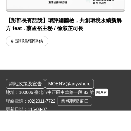
【彭部長有話說】環評總體檢，共創環境永續新解
方 feat . 蔡孟裕主秘 / 徐淑芷司長
環境影響評估
:::
網站政策及宣告
MOENV@anywhere
地址：100006 臺北市中正區中華路一段 83 號
MAP
聯絡電話：
(02)2311-7722
業務聯繫窗口
更新日期：115-08-07
「為維護機關安全，本部辦公大樓公共區域設有監視錄影
系統。相關影音資料之蒐集、處理與利用均恪遵《個人資