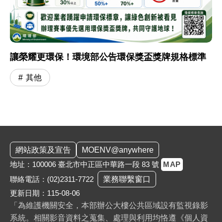
讓榮耀更環保！環境部公告環保獎盃獎牌規格標準
其他
:::
網站政策及宣告
MOENV@anywhere
地址：100006 臺北市中正區中華路一段 83 號
MAP
聯絡電話：
(02)2311-7722
業務聯繫窗口
更新日期：115-08-06
「為維護機關安全，本部辦公大樓公共區域設有監視錄影
系統。相關影音資料之蒐集、處理與利用均恪遵《個人資