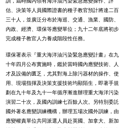
訓，屆時國內領有海洋油污染緊急應變操作、評
估、決策等人員國際證書的種子教官預計將達二百
三十人，並廣泛分布於海巡、交通、漁業、國防、
內政、經濟、環保等應變單位；九十二年底將初步
完成種子教官人力養成階段性任務。
環保署表示『重大海洋油污染緊急應變計畫』在九
十年四月公布實施時，鑑於當時國內應變技術、人
才及設備的匱乏，尤其對海上除污器材的操作、使
用、現場指揮及決策支援技術均顯陌生，即著手規
劃在九十年及九十一年循序漸進辦理重大海洋污染
演習二十次，及國內訓練七百餘人次。另特別委託
國外著名應變訓練機構，辦理五場次國外訓練，由
應變權責單位共同派選人員赴英國、加拿大、新加