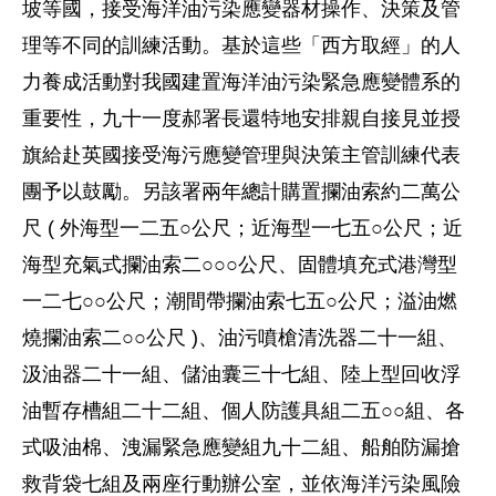
坡等國，接受海洋油污染應變器材操作、決策及管
理等不同的訓練活動。基於這些「西方取經」的人
力養成活動對我國建置海洋油污染緊急應變體系的
重要性，九十一度郝署長還特地安排親自接見並授
旗給赴英國接受海污應變管理與決策主管訓練代表
團予以鼓勵。另該署兩年總計購置攔油索約二萬公
尺 ( 外海型一二五○公尺；近海型一七五○公尺；近
海型充氣式攔油索二○○○公尺、固體填充式港灣型
一二七○○公尺；潮間帶攔油索七五○公尺；溢油燃
燒攔油索二○○公尺 )、油污噴槍清洗器二十一組、
汲油器二十一組、儲油囊三十七組、陸上型回收浮
油暫存槽組二十二組、個人防護具組二五○○組、各
式吸油棉、洩漏緊急應變組九十二組、船舶防漏搶
救背袋七組及兩座行動辦公室，並依海洋污染風險