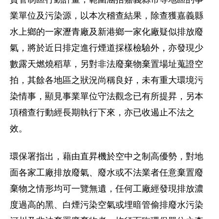
業單位及污染源，以本次稽查結果，除查獲嘉義縣
水上鄉的一家瀝青廠及新港鄉一家化廠疑似排放廢
氣，將於近日排定進行煙道採樣檢驗外，亦發現少
數露天燃燒稻草，另對非法廢棄物棄置場址蒐證空
拍，其餘各地區之狀況尚稱良好，未有重大環境污
染情事，顯見事業單位守法觀念已有所提昇，另本
項稽查行動經長期執行下來，亦已收遏止不法之
效。
環保署指出，藉由直昇機於空中之制高優勢，對地
面各家工廠排放廢氣、廢水或不法業者任意棄置廢
棄物之情形均可一覽無遺，任何工廠經發現排放濃
度過高的黑、白煙污染空氣或埋暗管偷排廢水污染