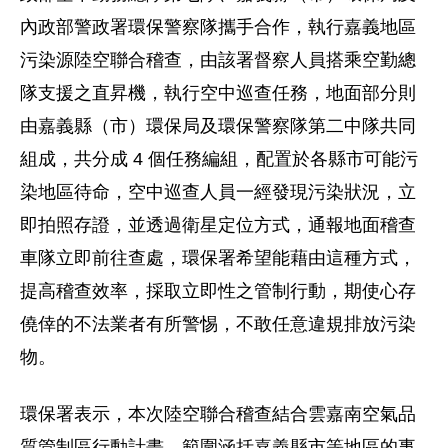
內政部警政署環保警察隊攜手合作，執行嘉義地區
污染源陸空聯合稽查，由該署督察人員搭乘空勤總
隊支援之直昇機，執行空中巡查任務，地面部分則
由嘉義縣（市）環保局及環保警察隊第二中隊共同
組成，共分成 4 個任務編組，配置於各縣市可能污
染地區待命，空中巡查人員一經發現污染狀況，立
即拍照存證，並透過衛星定位方式，通報地面稽查
車隊立即前往查處，環保署希望能藉由這種方式，
提高稽查效率，採取立即性之管制行動，期使心存
僥倖的不法業者有所警惕，不敢任意違規排放污染
物。
環保署表示，本次陸空聯合稽查結合雲嘉南空氣品
質管制區行動計畫，範圍涵括嘉義縣市等地區的事