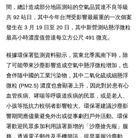
間，總計造成部分地區測站的空氣品質達不良等級
共 92 站日，其中今年台灣受影響最嚴重的一次個案
發生在 3 月 19 日至 20 日，其中新營測站懸浮微粒
最高小時濃度值曾達每立方公尺 491 微克。
根據環保署監測資料顯示，當東北季風南下時，除
了可能帶來沙塵影響造成空氣中懸浮微粒增加，也
會伴隨中國的工業污染物，其中二氧化硫或細懸浮
微粒 (PM2.5) 濃度也會顯著上升，因此對於患有心
血管疾病、哮喘等呼吸道疾病的民眾，或是老人、
小孩等抵抗力較弱者影響較大。環保署建議沙塵影
響期間應儘量避免外出或從事劇烈戶外活動。環保
署歡迎民眾多加利用該署新增的「沙塵搶先報」服
務，透過電子郵件及手機簡訊，提早掌握沙塵動