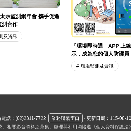
屆亞太汞監測網年會 攜手促進
監測合作
測及資訊
「環境即時通」APP 上
示，成為您的個人防護員
環境監測及資訊
絡電話：
(02)2311-7722
業務聯繫窗口
·
更新日期：115-08-1
統。相關影音資料之蒐集、處理與利用均恪遵《個人資料保護法