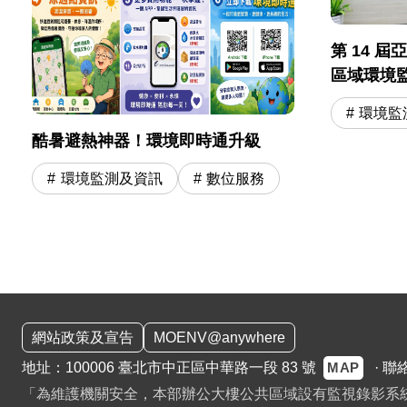
第 14 
區域環境
環境監
酷暑避熱神器！環境即時通升級
環境監測及資訊
數位服務
:::
網站政策及宣告
MOENV@anywhere
MAP
地址：100006 臺北市中正區中華路一段 83 號
·
聯
「為維護機關安全，本部辦公大樓公共區域設有監視錄影系