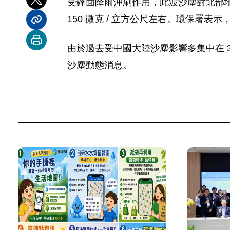
受鋒面降雨沖刷作用，此波沙塵對北部地區
分享到 X
150 微克 / 立方公尺左右。環保署表
分享內容連結
列印本頁
由於過去受中國大陸沙塵影響多集中在 3 月及 
沙塵動態消息。