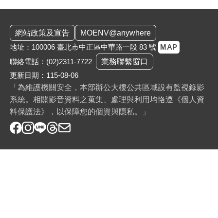
:::
網站政策及宣告
MOENV@anywhere
地址：100006 臺北市中正區中華路一段 83 號
MAP
聯絡電話：
(02)2311-7722
業務聯繫窗口
更新日期：115-08-06
「為維護機關安全，本部辦公大樓公共區域設有監視錄影
系統。相關影音資料之蒐集、處理與利用均恪遵《個人資
料保護法》，以保障您的個資與隱私。」