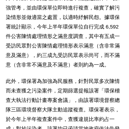
強管考，並由環保單位即時進行複查，確實了解污
染情形並做適當之處置，以適時紓解民怨。據環保
署統計顯示，今年上半年環保單位自行完成 6,592
件公害陳情處理情形之滿意度調查，其中有五成一
受訪民眾對公害陳情處理情形表示滿意（含非常滿
意及滿意），約三成九受訪民眾表示尚可，而不滿
意（含非常不滿意及不滿意）者則約為一成。
此外，環保署為加強為民服務，針對民眾多次陳情
而未查獲之污染案件，定期篩選提報該署「環保稽
查大執法行動計畫專案會議」，由該署環境督察總
隊三區環境督察大隊主動追蹤複查。環保署表示，
於今年上半年複查案件中，查獲違規比率約占一
成；對於污染者，該署均已函請當地政府依法告發