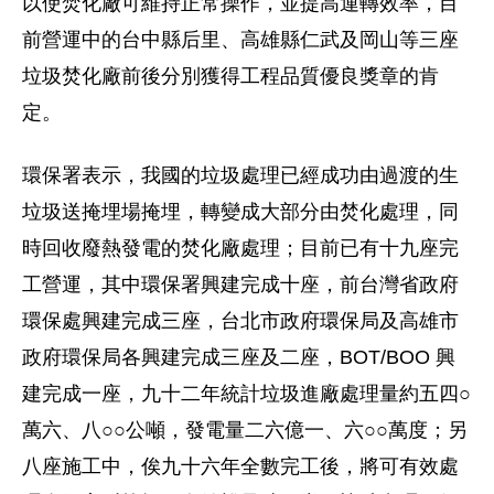
以使焚化廠可維持正常操作，並提高運轉效率，目
前營運中的台中縣后里、高雄縣仁武及岡山等三座
垃圾焚化廠前後分別獲得工程品質優良獎章的肯
定。
環保署表示，我國的垃圾處理已經成功由過渡的生
垃圾送掩埋場掩埋，轉變成大部分由焚化處理，同
時回收廢熱發電的焚化廠處理；目前已有十九座完
工營運，其中環保署興建完成十座，前台灣省政府
環保處興建完成三座，台北市政府環保局及高雄市
政府環保局各興建完成三座及二座，BOT/BOO 興
建完成一座，九十二年統計垃圾進廠處理量約五四○
萬六、八○○公噸，發電量二六億一、六○○萬度；另
八座施工中，俟九十六年全數完工後，將可有效處