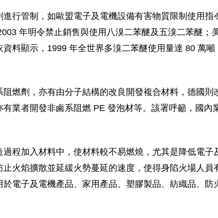
管制，如歐盟電子及電機設備有害物質限制使用指令 (RoH
03 年明令禁止銷售與使用八溴二苯醚及五溴二苯醚；美國加州
顯示，1999 年全世界多溴二苯醚使用量達 80 萬噸，2
。
系阻燃劑，亦有由分子結構的改良開發複合材料，德國則
有業者開發非鹵系阻燃 PE 發泡材等。該署呼籲，國
造過程加入材料中，使材料較不易燃燒，尤其是降低電子
防止火焰擴散並延緩火勢蔓延的速度，使得身陷火場人員
用於電子及電機產品、家用產品、塑膠製品、紡織品、防