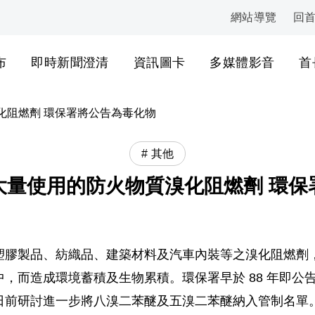
網站導覽
回
:::
布
即時新聞澄清
資訊圖卡
多媒體影音
首
化阻燃劑 環保署將公告為毒化物
其他
大量使用的防火物質溴化阻燃劑 環保
塑膠製品、紡織品、建築材料及汽車內裝等之溴化阻燃劑
，而造成環境蓄積及生物累積。環保署早於 88 年即公
日前研討進一步將八溴二苯醚及五溴二苯醚納入管制名單