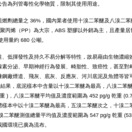
公告為列管毒性化學物質，限制其使用用途。
燃劑總量之 36%，國內業者使用十溴二苯醚及八溴二
、聚丙烯（PP）為大宗，ABS 塑膠以外銷為主，且產量居
用量約 680 公噸。
性、低揮發性及持久不易分解等特性，故易藉由生物濃縮
腺素分泌、早期神經行為發展、畸胎性、致癌性，甚至對
鋼廠煙道、飛灰、底灰、反應灰、河川底泥及魚體等皆可檢
採樣結果，底泥樣本中含量以十溴二苯醚為最高，八溴二苯
 pg/g 乾重 )，八溴二苯醚平均值及濃度範圍為 452 pg/g 乾重 (0
樣本中以十溴二苯醚為最高，五溴二苯醚次之，十溴二苯醚
重 )、五溴二苯醚測值總量平均值及濃度範圍為 547 pg/g 乾重 (53
我國環境已廣為流布。