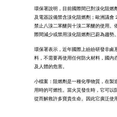
環保署說明，目前國際間已對溴化阻燃劑進行
及電器設備禁含溴化阻燃劑；歐洲議會 20
禁止八溴二苯醚與十溴二苯醚的使用。依資料
際間減少或禁用溴化阻燃劑已蔚為趨勢
環保署表示，近年國際上紛紛研發非鹵
料，不需要再使用任何防火材料，國內亦
及人體的危害。
小檔案：阻燃劑是一種化學物質，在製
用時的可燃性。當火災發生時，它可以
從而解救許多寶貴生命。因此它廣泛使