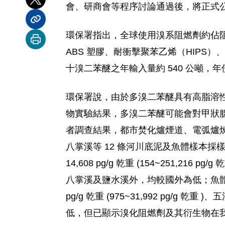
分享到 X
會、研商會等程序討論通過後，將正式
分享內容連結
環保署指出，全球使用溴系阻燃劑約佔阻
列印本頁
ABS 塑膠、耐衝擊聚苯乙烯（HIPS）
十溴二苯醚之年輸入量約 540 公噸，年使
環保署說，由於多溴二苯醚具有高脂溶
物實驗結果，多溴二苯醚可能會對甲狀
者調查結果，都市焚化爐煙道、電弧爐煉
八掌溪等 12 條河川底泥及魚體樣本
14,608 pg/g 乾重 (154~251,216
八掌溪及鹽水溪外，均較國外為低；魚體
pg/g 乾重 (975~31,992 pg/g 乾
低，但已顯示溴化阻燃劑及其衍生物在