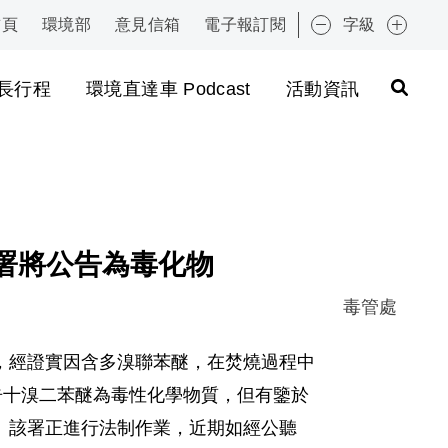
首頁
環境部
意見信箱
電子報訂閱
字級
:::
長行程
環境直達車 Podcast
活動資訊
署將公告為毒化物
毒管處
，經證實因含多溴聯苯醚，在焚燒過程中
告十溴二苯醚為毒性化學物質，但有鑒於
。該署正進行法制作業，近期如經公聽