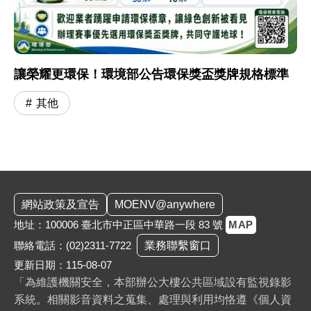
讓榮耀更環保！環境部公告環保獎盃獎牌規格標準
其他
:::
網站政策及宣告
MOENV@anywhere
地址：100006 臺北市中正區中華路一段 83 號
MAP
聯絡電話：
(02)2311-7722
業務聯繫窗口
更新日期：115-08-07
「為維護機關安全，本部辦公大樓公共區域設有監視錄影
系統。相關影音資料之蒐集、處理與利用均恪遵《個人資