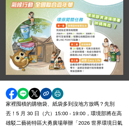
圖片說明：袋袋箱傳在高雄_0530 世界環境日「氣候行
海報背景為駁二藝術特區插畫，標題為「2026 世界環境
分享至 Facebook
分享到 LINE
分享到 X
分享內容連結
列印本頁
家裡囤積的購物袋、紙袋多到沒地方放嗎？先別
丟！5 月 30 日（六）15:00 - 19:00，環境部將在高
雄駁二藝術特區大勇廣場舉辦「2026 世界環境日氣