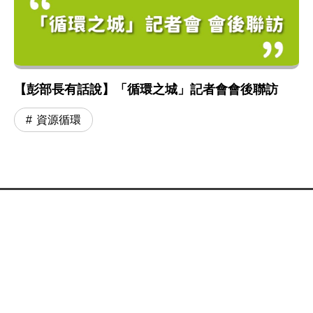
【彭部長有話說】「循環之城」記者會會後聯訪
資源循環
:::
網站政策及宣告
MOENV@anywhere
地址：100006 臺北市中正區中華路一段 83 號
MAP
聯絡電話：
(02)2311-7722
業務聯繫窗口
更新日期：115-08-08
「為維護機關安全，本部辦公大樓公共區域設有監視錄影