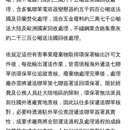
理，含多氯聯苯電容器變壓器約五千四百公噸送法
國及芬蘭焚化處理，混合五金廢料約三萬七千公噸
送大陸及歐洲國家回收處理，不鏽鋼業含鉻集塵灰
約二千三百公噸送法國回收處理。
依規定這些有害事業廢棄物取得環保署輸出許可文
件後，每批輸出運送作業，皆需填報海外遞送七聯
單供環保單位追蹤查核。廢棄物處理完畢後，處理
廠亦需將遞送聯單第七聯簽署送回環保署。限於經
費及公務人員赴大陸地區的限制，環保署無法派員
前往國外逐廠實地查核，因此以往多採遞送聯單核
對，必要時透過駐外單位查證遞送聯單簽署真實
性，或要求廠商將全部運送過程及處理過程拍成錄