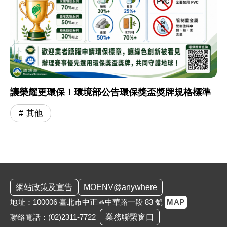
讓榮耀更環保！環境部公告環保獎盃獎牌規格標準
其他
:::
網站政策及宣告
MOENV@anywhere
地址：100006 臺北市中正區中華路一段 83 號
MAP
聯絡電話：
(02)2311-7722
業務聯繫窗口