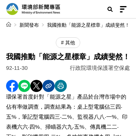
前往中央內容區塊
環境部新聞專區
:::
新聞發布
我國推動「能源之星標章」成績斐然！
其他
我國推動「能源之星標章」成績斐然！
92-11-30
行政院環境保護署空保處
分享至 Facebook
分享到 LINE
分享到 X
分享內容連結
列印本頁
環保署首度針對「能源之星」產品於台灣市場中的
佔有率做調查，調查結果為：桌上型電腦佔三四‧
五%，筆記型電腦四三‧二%、監視器八八‧一%、印
表機六六‧四%、掃瞄器六九‧五%、傳真機二二‧