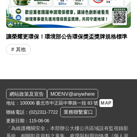
讓榮耀更環保！環境部公告環保獎盃獎牌規格標準
其他
:::
網站政策及宣告
MOENV@anywhere
地址：100006 臺北市中正區中華路一段 83 號
MAP
聯絡電話：
(02)2311-7722
業務聯繫窗口
更新日期：115-08-06
「為維護機關安全，本部辦公大樓公共區域設有監視錄影
系統。相關影音資料之蒐集、處理與利用均恪遵《個人資