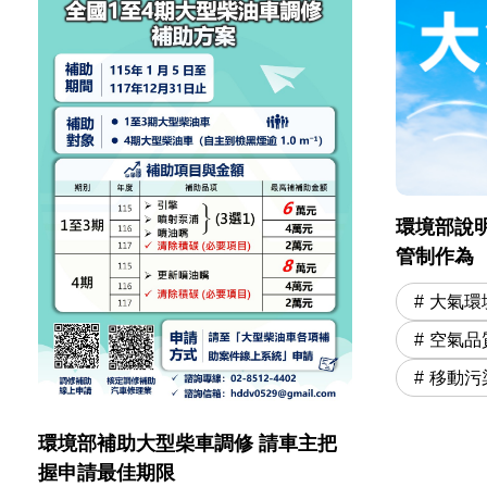
環境部說明
管制作為
大氣環
空氣品
移動污
環境部補助大型柴車調修 請車主把
握申請最佳期限