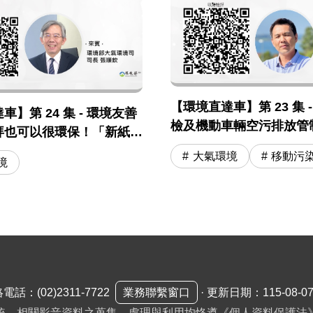
【環境直達車】第 23 集 
】第 24 集 - 環境友善
檢及機動車輛空污排放管
拜也可以很環保！「新紙錢
「以功代金」
大氣環境
移動污
境
絡電話：
(02)2311-7722
業務聯繫窗口
·
更新日期：115-08-0
統。相關影音資料之蒐集、處理與利用均恪遵《個人資料保護法