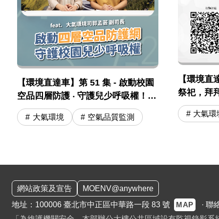
【環境直達車
【環境直達車】第 51 集 - 啟動校園
祭祀，拜
空品四層防護 ‧ 守護兒少呼吸權！
三燒」及
feat. 大氣司 郭孟芸副司長
大氣環
大氣環境
空氣品質監測
:::
網站政策及宣告
MOENV@anywhere
MAP
地址：100006 臺北市中正區中華路一段 83 號
·
聯
「為維護機關安全，本部辦公大樓公共區域設有監視錄影系