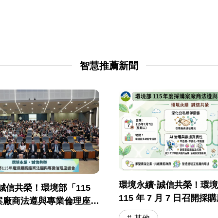
智慧推薦新聞
環境永續·誠信共榮！環
誠信共榮！環境部「115
115 年 7 月 7 日召開
案廠商法遵與專業倫理座談
與專業倫理座談會
落幕