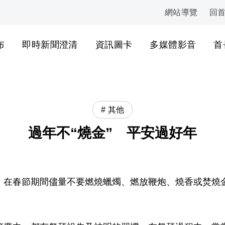
網站導覽
回
:::
布
即時新聞澄清
資訊圖卡
多媒體影音
首
其他
過年不“燒金” 平安過好年
，在春節期間儘量不要燃燒蠟燭、燃放鞭炮、燒香或焚燒