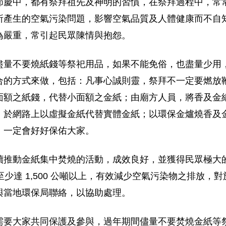
節慶中，都有祭拜祖先及神明的習慣，在祭拜過程中，常
所產生的空氣污染問題，影響空氣品質及人體健康而不自
為嚴重，常引起民眾陳情與抱怨。
盡量不要燒紙錢等祭祀用品，如果不能免俗，也盡量少用
合的方式來做，包括：凡事心誠則靈，祭拜不一定要燃放
面額之紙錢，代替小面額之金紙；由廟方人員，將香及金
；於網路上以虛擬金紙代替實體金紙；以環保金爐燒香及
，一定會好好保佑大家。
續推動金紙集中焚燒的活動，成效良好，並獲得民眾極大
少達 1,500 公噸以上，有效減少空氣污染物之排放
與當地環保局聯絡，以協助處理。
需要大家共同保護及參與，過年期間儘量不要焚燒金紙等