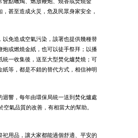
常會點蠟燭、燃放鞭炮、燒香或焚燒金
知，甚至造成火災，危及民眾身家安全，
，以免造成空氣污染，該署也提供幾種替
鞭炮或燃燒金紙，也可以徒手祭拜；以播
紙統一收集後，送至大型焚化爐焚燒；可
金紙等，都是不錯的替代方式，相信神明
的迴響，每年由環保局統一送到焚化爐處
，對於空氣品質的改善，有相當大的幫助。
祭祀用品，讓大家都能過個舒適、平安的