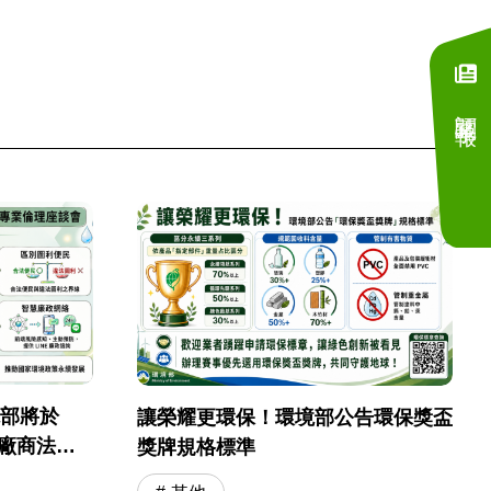
訂閱電子報
境部將於
讓榮耀更環保！環境部公告環保獎盃
採購廠商法遵
獎牌規格標準