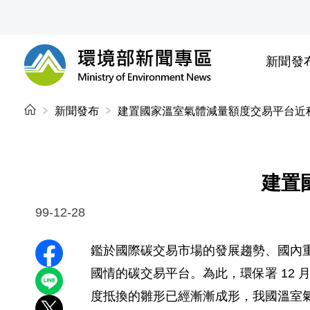
前往中央內容區塊
新聞發
環境部新聞專區
:::
新聞發布
建置國家溫室氣體減量額度交易平台近
建置
99-12-28
鑑於國際碳交易市場的發展趨勢、國內
分享至 Facebook
國情的碳交易平台。為此，環保署 12
分享到 LINE
度抵換的雛形已經漸漸成形，我國溫室