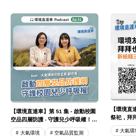
【環境直達車
【環境直達車】第 51 集 - 啟動校園
祭祀，拜
空品四層防護 ‧ 守護兒少呼吸權！
三燒」及
feat. 大氣司 郭孟芸副司長
大氣環
大氣環境
空氣品質監測