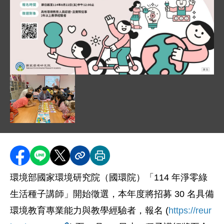
圖片說明：01. 國環院 114 年淨零綠生活種子講師徵選，報名
這是一張國家環境研究院舉辦「114 年淨零綠生活種子
圖片說明：02. 淨零綠生活種子講師用生活化的語言，
分享至 Facebook
分享到 LINE
分享到 X
分享內容連結
列印本頁
環境部國家環境研究院（國環院）「114 年淨零綠
生活種子講師」開始徵選，本年度將招募 30 名具備
環境教育專業能力與教學經驗者，報名 (
https://reur