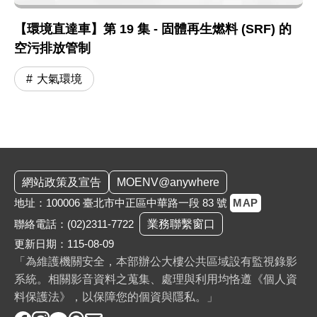
【環境直達車】第 19 集 - 固體再生燃料 (SRF) 的
空污排放管制
大氣環境
:::
網站政策及宣告
MOENV@anywhere
地址：100006 臺北市中正區中華路一段 83 號
MAP
聯絡電話：
(02)2311-7722
業務聯繫窗口
更新日期：115-08-09
「為維護機關安全，本部辦公大樓公共區域設有監視錄影
系統。相關影音資料之蒐集、處理與利用均恪遵《個人資
料保護法》，以保障您的個資與隱私。」