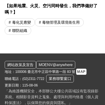
【如果地震、火災、空污同時發生，我們準備好了
嗎？】
毒化災應變
毒物管理及環境衛生用
聯防組織
:::
網站政策及宣告
MOENV@anywhere
地址：100006 臺北市中正區中華路一段 83 號
MAP
聯絡電話：
(02)2311-7722
業務聯繫窗口
更新日期：115-08-06
「為維護機關安全，本部辦公大樓公共區域設有監視錄影
系統。相關影音資料之蒐集、處理與利用均恪遵《個人資
料保護法》，以保障您的個資與隱私。」