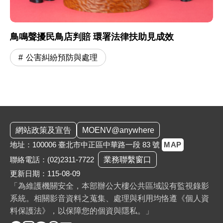
鳥鳴聲擾民鳥店判賠 環署法律扶助見成效
公害糾紛預防與處理
:::
網站政策及宣告
MOENV@anywhere
地址：100006 臺北市中正區中華路一段 83 號
MAP
聯絡電話：
(02)2311-7722
業務聯繫窗口
更新日期：115-08-09
「為維護機關安全，本部辦公大樓公共區域設有監視錄影
系統。相關影音資料之蒐集、處理與利用均恪遵《個人資
料保護法》，以保障您的個資與隱私。」