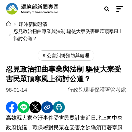
前往中央內容區塊
環境部新聞專區
:::
即時新聞澄清
忍見政治扭曲專業與法制 驅使大寮受害民眾頂寒風上
街討公道？
公害糾紛預防與處理
忍見政治扭曲專業與法制 驅使大寮受
害民眾頂寒風上街討公道？
98-01-14
行政院環境保護署管考處
分享至 Facebook
分享到 LINE
分享到 X
分享內容連結
列印本頁
高雄縣大寮空汙事件受害民眾計畫近日北上向中央
政府抗議，環保署對民眾在受害之餘猶須頂著寒風