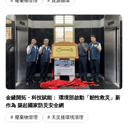
廢棄物管理
資源循環
金鏟開拓・科技賦能： 環境部啟動「韌性救災」新
作為 築起國家防災安全網
廢棄物管理
天災後環境清理