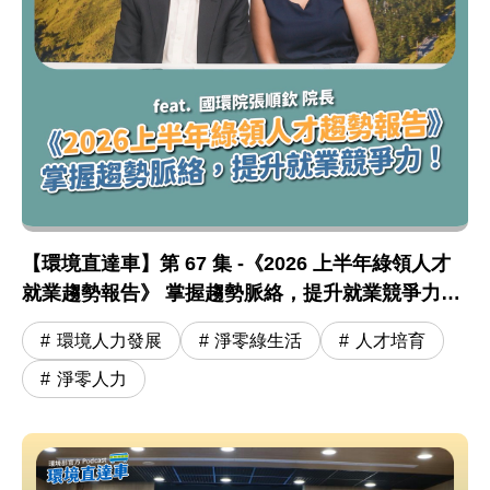
圖片說明：【環境直達車】第 67 集 -《2026 上半
【環境直達車】第 67 集 -《2026 上半年綠領人才
【環境直達車】第 67 集 -《2026 上半年綠領人才
就業趨勢報告》 掌握趨勢脈絡，提升就業競爭力！
feat. 張順欽院長
環境人力發展
淨零綠生活
人才培育
淨零人力