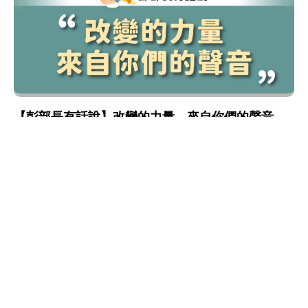
【彭部長有話說】改變的力量，來自你們的聲音
氣候變遷
淨零綠生活
綠生活轉型
:::
網站政策及宣告
MOENV@anywhere
地址：100006 臺北市中正區中華路一段 83 號
MAP
聯絡電話：
(02)2311-7722
業務聯繫窗口
更新日期：115-08-10