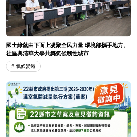
國土綠蔭由下而上凝聚全民力量 環境部攜手地方、
社區與清華大學共築氣候韌性城市
氣候變遷