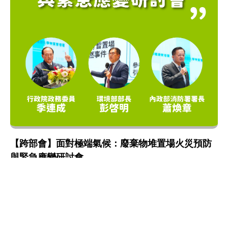
【跨部會】面對極端氣候：廢棄物堆置場火災預防
與緊急應變研討會
氣候變遷