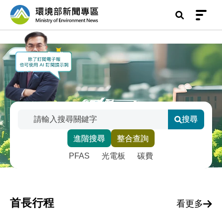
前往中央內容區塊
環境部新聞專區
:::
搜尋
搜尋關鍵字
進階搜尋
整合查詢
輸入關鍵字後點擊搜尋，或選擇下方智慧標籤快速
熱門關鍵字維護
PFAS
光電板
碳費
首長行程
看更多