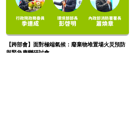
【跨部會】面對極端氣候：廢棄物堆置場火災預防
與緊急應變研討會
氣候變遷
:::
網站政策及宣告
MOENV@anywhere
地址：100006 臺北市中正區中華路一段 83 號
MAP
聯絡電話：
(02)2311-7722
業務聯繫窗口