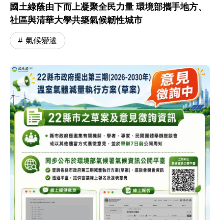
國土綠蔭由下而上凝聚全民力量 環境部攜手地方、
社區與清華大學共築氣候韌性城市
氣候變遷