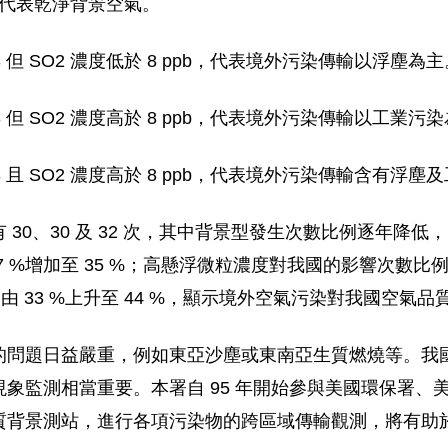
，代表乾淨背景空氣。
/m3 但 SO2 濃度低於 8 ppb，代表境外污染傳輸以浮塵為
g/m3 但 SO2 濃度高於 8 ppb，代表境外污染傳輸以工業污
g/m3 且 SO2 濃度高於 8 ppb，代表境外污染傳輸含有浮
30 及 32 次，其中背景型發生次數比例逐年降低，自 94 
增加至 35 %；高懸浮微粒濃度對我國的影響次數比例 ( 綜
 則由 33 %上升至 44 %，顯示境外空氣污染對我國空氣
的問題日益嚴重，例如東亞沙塵或東南亞生質燃燒等。我
象監測相當重要。本署自 95 年開始參與美國環保署、
質背景測站，進行各項污染物的跨區域傳輸觀測，將有助