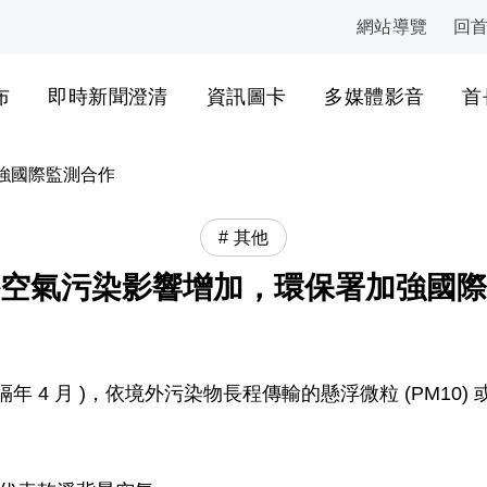
網站導覽
回
:::
布
即時新聞澄清
資訊圖卡
多媒體影音
首
強國際監測合作
其他
空氣污染影響增加，環保署加強國際
隔年 4 月 )，依境外污染物長程傳輸的懸浮微粒 (PM10) 