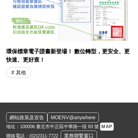
環保標章電子證書新登場！ 數位轉型，更安全、更
快速、更好查！
其他
:::
網站政策及宣告
MOENV@anywhere
地址：100006 臺北市中正區中華路一段 83 號
MAP
聯絡電話：
(02)2311-7722
業務聯繫窗口