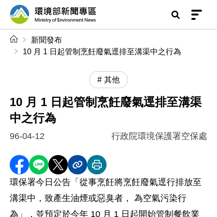
前往中央內容區塊
環境部新聞專區
:::
新聞發布
10 月 1 日起管制烹飪廢氣逕排至溝渠中之行為
其他
10 月 1 日起管制烹飪廢氣逕排至溝渠
中之行為
96-04-12
行政院環境保護署空保處
分享至 Facebook
分享到 LINE
分享到 X
分享內容連結
列印本頁
環保署今日公告「從事烹飪將烹飪廢氣逕行排放至
溝渠中，致產生油煙或惡臭者， 為空氣污染行
為」，並預定於今年 10 月 1 日起開始管制餐飲業