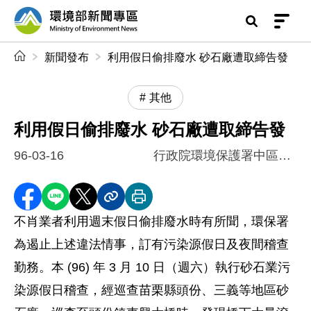
前往中央內容區塊
環境部新聞專區
:::
新聞發布
利用假日偷排廢水 砂石廠遭取締告發
其他
利用假日偷排廢水 砂石廠遭取締告發
96-03-16
行政院環境保護署中區督察大隊
分享至 Facebook
分享到 LINE
分享到 X
分享內容連結
列印本頁
不肖業者利用週末假日偷排廢水時有所聞，環保署
為遏止上述違法情事，訂有污染源假日及夜間稽查
勤務。本 (96) 年 3 月 10 日（週六）執行砂石業污
染源假日稽查，經巡查苗栗縣頭份、三義等地區砂