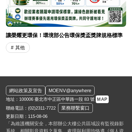
讓榮耀更環保！環境部公告環保獎盃獎牌規格標準
其他
:::
網站政策及宣告
MOENV@anywhere
地址：100006 臺北市中正區中華路一段 83 號
MAP
聯絡電話：
(02)2311-7722
業務聯繫窗口
更新日期：115-08-06
「為維護機關安全，本部辦公大樓公共區域設有監視錄影
系統。相關影音資料之蒐集、處理與利用均恪遵《個人資