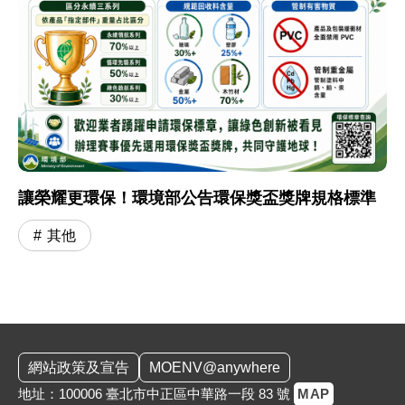
讓榮耀更環保！環境部公告環保獎盃獎牌規格標準
其他
:::
網站政策及宣告
MOENV@anywhere
地址：100006 臺北市中正區中華路一段 83 號
MAP