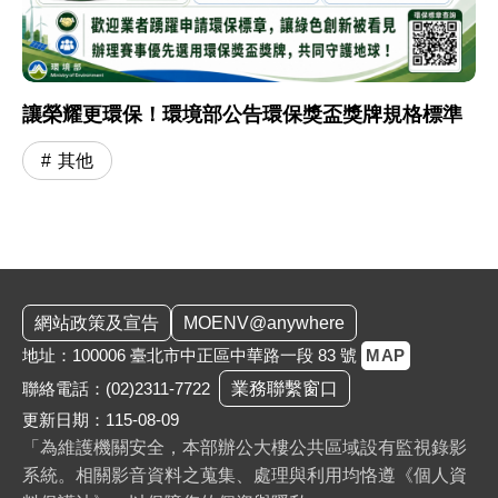
讓榮耀更環保！環境部公告環保獎盃獎牌規格標準
其他
:::
網站政策及宣告
MOENV@anywhere
地址：100006 臺北市中正區中華路一段 83 號
MAP
聯絡電話：
(02)2311-7722
業務聯繫窗口
更新日期：115-08-09
「為維護機關安全，本部辦公大樓公共區域設有監視錄影
系統。相關影音資料之蒐集、處理與利用均恪遵《個人資