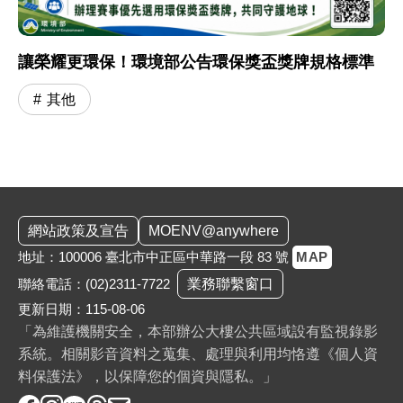
讓榮耀更環保！環境部公告環保獎盃獎牌規格標準
其他
:::
網站政策及宣告
MOENV@anywhere
地址：100006 臺北市中正區中華路一段 83 號
MAP
聯絡電話：
(02)2311-7722
業務聯繫窗口
更新日期：115-08-06
「為維護機關安全，本部辦公大樓公共區域設有監視錄影
系統。相關影音資料之蒐集、處理與利用均恪遵《個人資
料保護法》，以保障您的個資與隱私。」