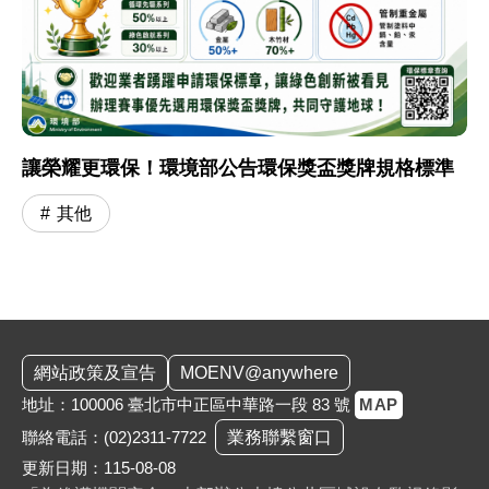
讓榮耀更環保！環境部公告環保獎盃獎牌規格標準
其他
:::
網站政策及宣告
MOENV@anywhere
地址：100006 臺北市中正區中華路一段 83 號
MAP
聯絡電話：
(02)2311-7722
業務聯繫窗口
更新日期：115-08-08