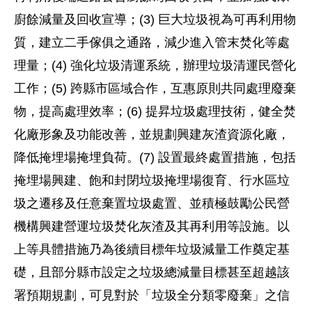
廚餘減量及回收宣導；(3) 巨大垃圾視為可再利用物
質，建立二手傢俱之通路，減少進入管末焚化等處
理量；(4) 強化垃圾清運系統，辦理垃圾清運民營化
工作；(5) 跨縣市區域合作，互惠原則共同處理廢棄
物，提高處理效率；(6) 提昇垃圾處理技術，健全焚
化廠形象及功能改善，並規劃興建灰渣資源化廠，
降低掩埋場掩埋負荷。(7) 設置最終處置措施，包括
掩埋場興建、飽和封閉垃圾掩埋場復育、行水區垃
圾之遷移及任意棄置垃圾處置、並積極鼓勵公民營
機構興建營運垃圾焚化灰渣及其再利用等設施。以
上等具體措施乃為後續目標年垃圾減量工作奠定基
礎，且部分縣市設定之垃圾總減量目標甚至超越該
署預期規劃，可見對於「垃圾全分類零廢棄」之信