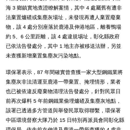
海 3 鄉鎮實地查證瞭解案情，其中 4 處屬舊有遭非
法棄置爐碴或集塵灰場址，未發現再遭人棄置廢棄
物，該 4 處分別座落於鹿港及伸港地區，離養鴨場
約 5、6 公里距離，該 4 處違規埸址，彰化縣政府
已依法告發處分，其中 1 地主亦被移送法辦，另並
未查獲新增棄置集塵灰污染地點。
環保署表示，87 年間確實曾查獲一家大型鋼鐵業將
集塵灰非法清運至鹿港一帶棄置、掩埋情形，業者
也已被依違反廢棄物清理法告發處分，針對民眾日
前再次爆料 5 年前鋼鐵業偷埋爐碴及集塵灰地點，
該署已透過多方管道與舉發民眾取得聯繫，環保署
中區環境督察大隊乃於 15 日特別再派員會同彰化縣
環保局，依先前在伸港及鹿港一帶所查獲的 4 處非