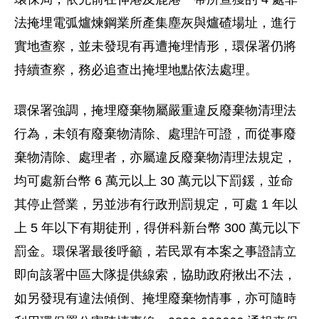
法掩埋電弧爐煉鋼業所產集塵灰與爐碴場址，進行
實地查察，並未發現有再遭掩埋情形，環保署仍將
持續查察，務必追查出掩埋地點依法處理。
環保署強調，掩埋廢棄物屬嚴重違反廢棄物清理法
行為，未領有廢棄物清除、處理許可證，而從事廢
棄物清除、處理者，亦屬違反廢棄物清理法規定，
均可處新台幣 6 萬元以上 30 萬元以下罰鍰，並命
其停止營業，另並涉有行政刑罰規定，可處 1 年以
上 5 年以下有期徒刑，得併科新台幣 300 萬元以下
罰金。環保署最後呼籲，若民眾有本案之事證請立
即向該署中區大隊提供線索，協助政府揪出不法，
如另發現有違法傾倒、掩埋廢棄物情事，亦可隨時